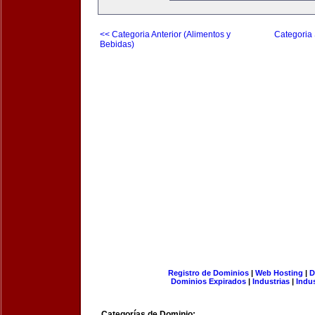
<< Categoria Anterior (Alimentos y
Categoria 
Bebidas)
Registro de Dominios
|
Web Hosting
|
D
Dominios Expirados
|
Industrias
|
Indu
Categorías de Dominio: