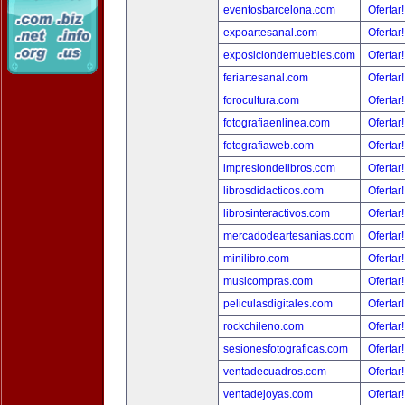
eventosbarcelona.com
Ofertar
expoartesanal.com
Ofertar
exposiciondemuebles.com
Ofertar
feriartesanal.com
Ofertar
forocultura.com
Ofertar
fotografiaenlinea.com
Ofertar
fotografiaweb.com
Ofertar
impresiondelibros.com
Ofertar
librosdidacticos.com
Ofertar
librosinteractivos.com
Ofertar
mercadodeartesanias.com
Ofertar
minilibro.com
Ofertar
musicompras.com
Ofertar
peliculasdigitales.com
Ofertar
rockchileno.com
Ofertar
sesionesfotograficas.com
Ofertar
ventadecuadros.com
Ofertar
ventadejoyas.com
Ofertar