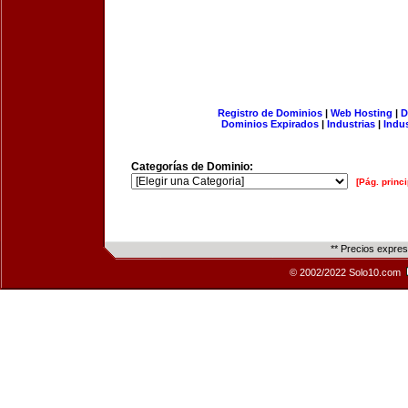
Registro de Dominios
|
Web Hosting
|
D
Dominios Expirados
|
Industrias
|
Indu
Categorías de Dominio:
[Pág. princi
** Precios expre
© 2002/2022 Solo10.com