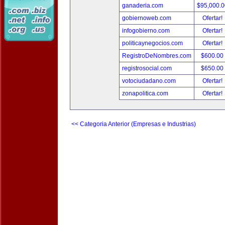
ganaderia.com
$95,000.
gobiernoweb.com
Ofertar!
infogobierno.com
Ofertar!
politicaynegocios.com
Ofertar!
RegistroDeNombres.com
$600.00
registrosocial.com
$650.00
votociudadano.com
Ofertar!
zonapolitica.com
Ofertar!
<< Categoria Anterior (Empresas e Industrias)