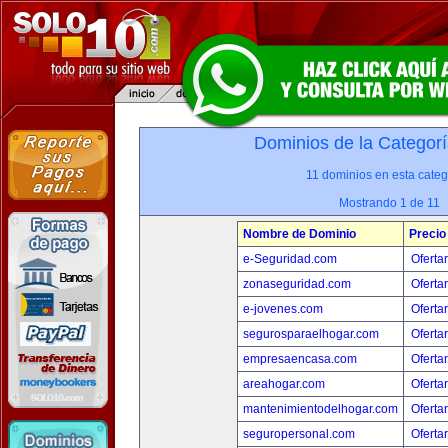
Dominios de la Categorí
11 dominios en esta categ
Mostrando 1 de 11
Nombre de Dominio
Precio
e-Seguridad.com
Oferta
zonaseguridad.com
Oferta
e-jovenes.com
Oferta
segurosparaelhogar.com
Oferta
empresaencasa.com
Oferta
areahogar.com
Oferta
mantenimientodelhogar.com
Oferta
seguropersonal.com
Oferta