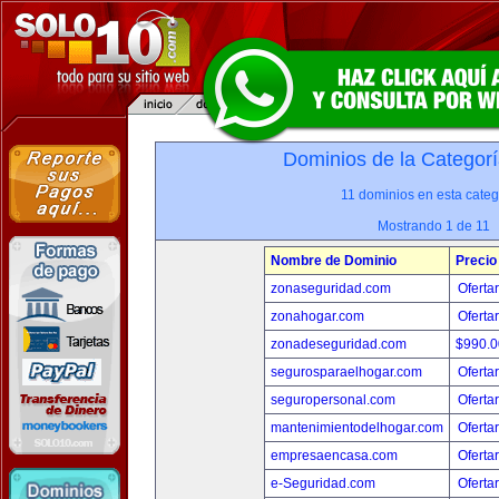
Dominios de la Categorí
11 dominios en esta categ
Mostrando 1 de 11
Nombre de Dominio
Precio
zonaseguridad.com
Oferta
zonahogar.com
Oferta
zonadeseguridad.com
$990.
segurosparaelhogar.com
Oferta
seguropersonal.com
Oferta
mantenimientodelhogar.com
Oferta
empresaencasa.com
Oferta
e-Seguridad.com
Oferta