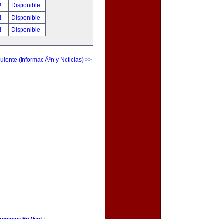
r!
Disponible
r!
Disponible
r!
Disponible
uiente (InformaciÃ³n y Noticias) >>
ominios En Venta