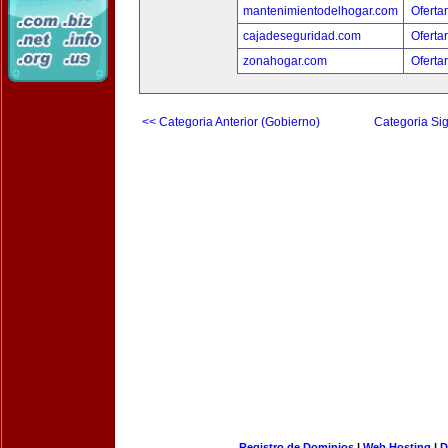
mantenimientodelhogar.com
Oferta
cajadeseguridad.com
Oferta
zonahogar.com
Oferta
<< Categoria Anterior (Gobierno)
Categoria Sig
Registro de Dominios
|
Web Hosting
|
D