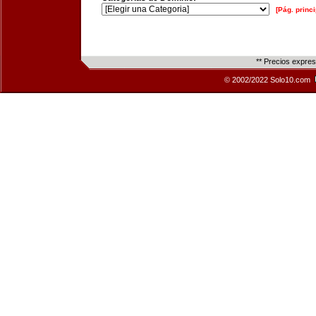
[Pág. princi
** Precios expre
© 2002/2022 Solo10.com