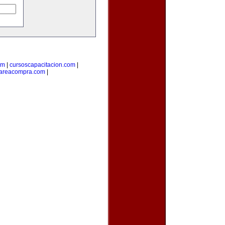
om
|
cursoscapacitacion.com
|
areacompra.com
|