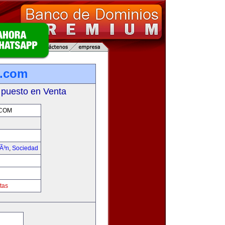
s.com
 puesto en Venta
.COM
iÃ³n
,
Sociedad
tas