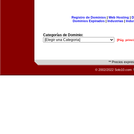
Registro de Dominios
|
Web Hosting
|
D
Dominios Expirados
|
Industrias
|
Indu
Categorías de Dominio:
[Pág. princi
** Precios expre
© 2002/2022 Solo10.com