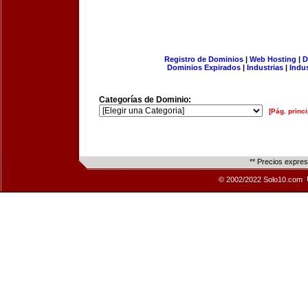
Registro de Dominios
|
Web Hosting
|
D
Dominios Expirados
|
Industrias
|
Indu
Categorías de Dominio:
[Pág. princi
** Precios expre
© 2002/2022 Solo10.com