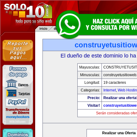
construyetusitio
El dueño de este dominio lo ha
Mayusculas:
CONSTRUYETUSIT
Minusculas:
construyetusitiowe
Longitud:
19 caracteres
Categorias:
Internet
,
Web Hostin
Precio:
Realizar una oferta
Visitar!
construyetusitiow
Serán consideradas ofer
Realizar una Oferta