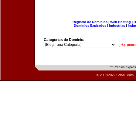
Registro de Dominios
|
Web Hosting
|
D
Dominios Expirados
|
Industrias
|
Indu
Categorías de Dominio:
[Pág. princi
** Precios expre
© 2002/2022 Solo10.com