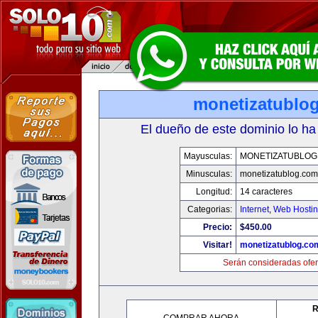
monetizatublo
El dueño de este dominio lo ha
Mayusculas:
MONETIZATUBLOG
Minusculas:
monetizatublog.com
Longitud:
14 caracteres
Categorias:
Internet
,
Web Hostin
Precio:
$450.00
Visitar!
monetizatublog.co
Serán consideradas ofer
R