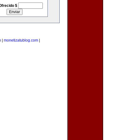
Ofrecido $
m
|
monetizatublog.com
|