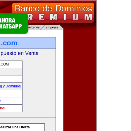
g.com
 puesto en Venta
.COM
g y Dominios
m
tas
ealizar una Oferta