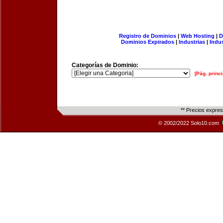
Registro de Dominios
|
Web Hosting
|
D
Dominios Expirados
|
Industrias
|
Indu
Categorías de Dominio:
[Pág. princi
** Precios expre
© 2002/2022 Solo10.com