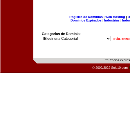
Registro de Dominios
|
Web Hosting
|
D
Dominios Expirados
|
Industrias
|
Indu
Categorías de Dominio:
[Pág. princi
** Precios expre
© 2002/2022 Solo10.com