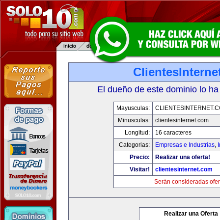
ClientesIntern
El dueño de este dominio lo ha
Mayusculas:
CLIENTESINTERNET.
Minusculas:
clientesinternet.com
Longitud:
16 caracteres
Categorias:
Empresas e Industrias
,
I
Precio:
Realizar una oferta!
Visitar!
clientesinternet.com
Serán consideradas ofer
Realizar una Oferta