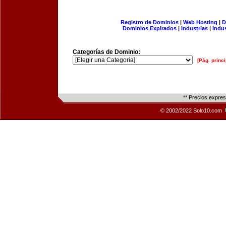
Registro de Dominios
|
Web Hosting
|
D
Dominios Expirados
|
Industrias
|
Indu
Categorías de Dominio:
[Pág. princi
** Precios expre
© 2002/2022 Solo10.com