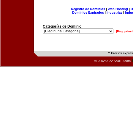
Registro de Dominios
|
Web Hosting
|
D
Dominios Expirados
|
Industrias
|
Indu
Categorías de Dominio:
[Pág. princi
** Precios expre
© 2002/2022 Solo10.com