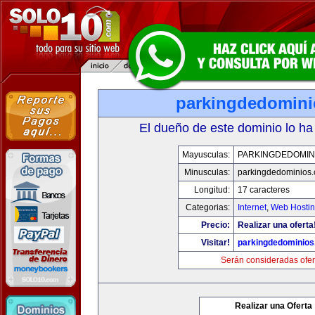
parkingdedomin
El dueño de este dominio lo ha
Mayusculas:
PARKINGDEDOMIN
Minusculas:
parkingdedominios
Longitud:
17 caracteres
Categorias:
Internet
,
Web Hostin
Precio:
Realizar una oferta
Visitar!
parkingdedominio
Serán consideradas ofer
Realizar una Oferta