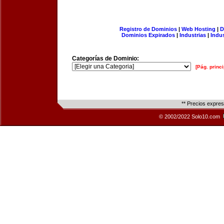
Registro de Dominios
|
Web Hosting
|
D
Dominios Expirados
|
Industrias
|
Indu
Categorías de Dominio:
[Pág. princi
** Precios expre
© 2002/2022 Solo10.com