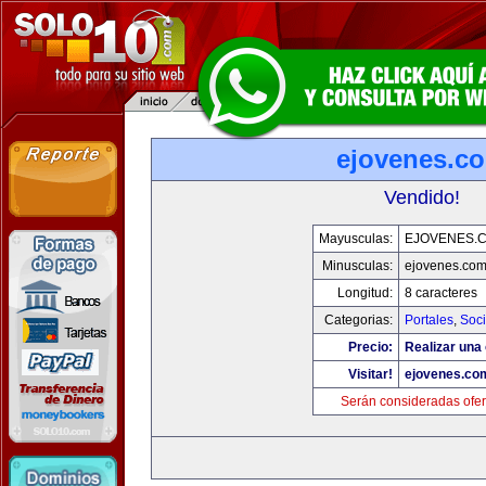
ejovenes.c
Vendido!
Mayusculas:
EJOVENES.
Minusculas:
ejovenes.co
Longitud:
8 caracteres
Categorias:
Portales
,
Soc
Precio:
Realizar una 
Visitar!
ejovenes.co
Serán consideradas ofer