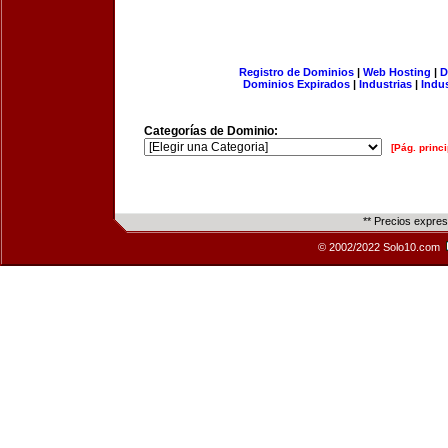
Registro de Dominios
|
Web Hosting
|
D
Dominios Expirados
|
Industrias
|
Indu
Categorías de Dominio:
[Pág. princi
** Precios expre
© 2002/2022 Solo10.com