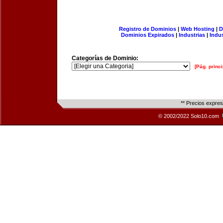
Registro de Dominios
|
Web Hosting
|
D
Dominios Expirados
|
Industrias
|
Indu
Categorías de Dominio:
[Pág. princi
** Precios expre
© 2002/2022 Solo10.com