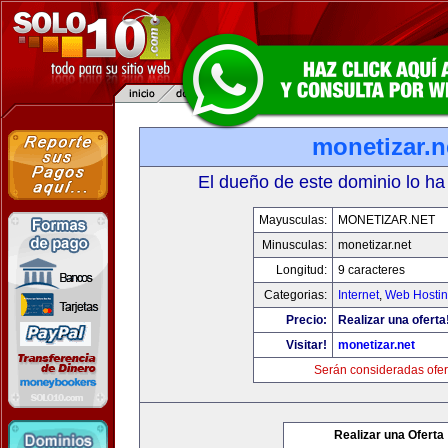
monetizar.n
El dueño de este dominio lo ha
Mayusculas:
MONETIZAR.NET
Minusculas:
monetizar.net
Longitud:
9 caracteres
Categorias:
Internet
,
Web Hostin
Precio:
Realizar una oferta
Visitar!
monetizar.net
Serán consideradas ofer
Realizar una Oferta