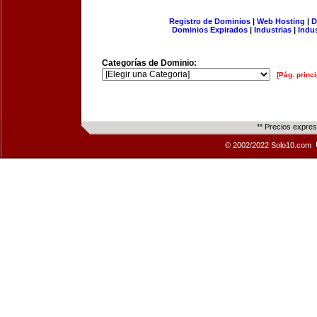
Registro de Dominios
|
Web Hosting
|
D
Dominios Expirados
|
Industrias
|
Indu
Categorías de Dominio:
[Pág. princi
** Precios expre
© 2002/2022 Solo10.com