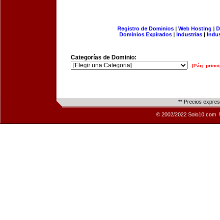
Registro de Dominios
|
Web Hosting
|
D
Dominios Expirados
|
Industrias
|
Indu
Categorías de Dominio:
[Pág. princi
** Precios expre
© 2002/2022 Solo10.com