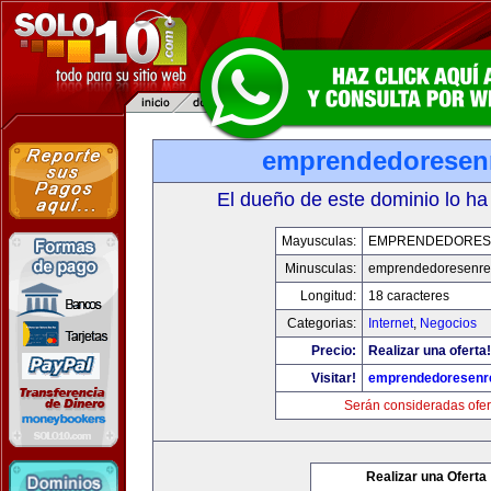
emprendedoresen
El dueño de este dominio lo ha
Mayusculas:
EMPRENDEDORES
Minusculas:
emprendedoresenre
Longitud:
18 caracteres
Categorias:
Internet
,
Negocios
Precio:
Realizar una oferta!
Visitar!
emprendedoresenr
Serán consideradas ofer
Realizar una Oferta