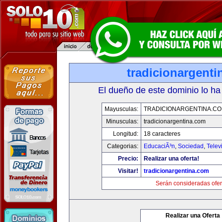
tradicionargent
El dueño de este dominio lo ha
Mayusculas:
TRADICIONARGENTINA.C
Minusculas:
tradicionargentina.com
Longitud:
18 caracteres
Categorias:
EducaciÃ³n
,
Sociedad
,
Telev
Precio:
Realizar una oferta!
Visitar!
tradicionargentina.com
Serán consideradas ofer
Realizar una Oferta