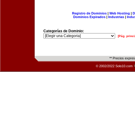
Registro de Dominios
|
Web Hosting
|
D
Dominios Expirados
|
Industrias
|
Indu
Categorías de Dominio:
[Pág. princi
** Precios expre
© 2002/2022 Solo10.com