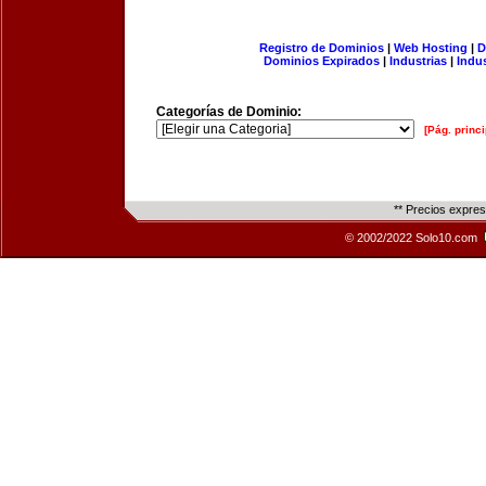
Registro de Dominios
|
Web Hosting
|
D
Dominios Expirados
|
Industrias
|
Indu
Categorías de Dominio:
[Pág. princi
** Precios expre
© 2002/2022 Solo10.com