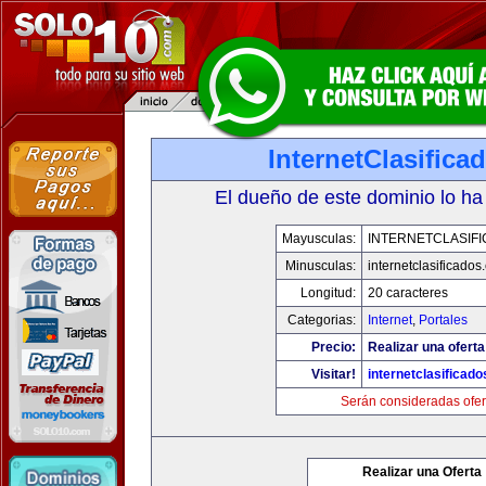
InternetClasific
El dueño de este dominio lo ha
Mayusculas:
INTERNETCLASIF
Minusculas:
internetclasificado
Longitud:
20 caracteres
Categorias:
Internet
,
Portales
Precio:
Realizar una oferta
Visitar!
internetclasificad
Serán consideradas ofer
Realizar una Oferta