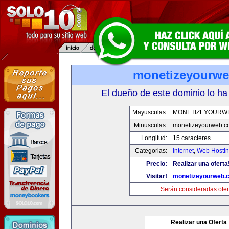
monetizeyourw
El dueño de este dominio lo ha
Mayusculas:
MONETIZEYOURW
Minusculas:
monetizeyourweb.
Longitud:
15 caracteres
Categorias:
Internet
,
Web Hostin
Precio:
Realizar una oferta
Visitar!
monetizeyourweb.
Serán consideradas ofer
Realizar una Oferta