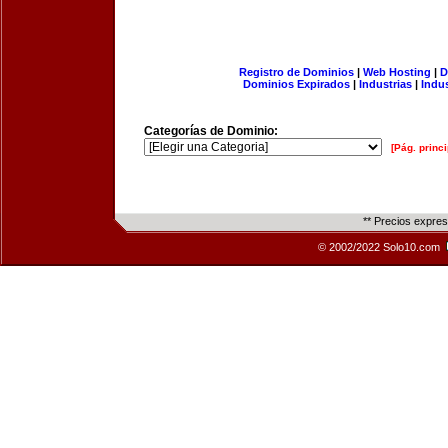
Registro de Dominios
|
Web Hosting
|
D
Dominios Expirados
|
Industrias
|
Indu
Categorías de Dominio:
[Pág. princi
** Precios expre
© 2002/2022 Solo10.com