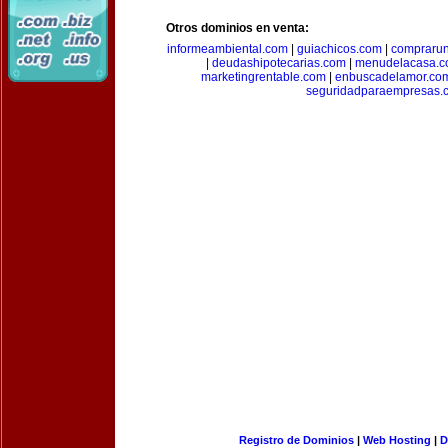
Otros dominios en venta:
informeambiental.com
|
guiachicos.com
|
comprarun
|
deudashipotecarias.com
|
menudelacasa.
marketingrentable.com
|
enbuscadelamor.co
seguridadparaempresas.
Registro de Dominios
|
Web Hosting
|
D