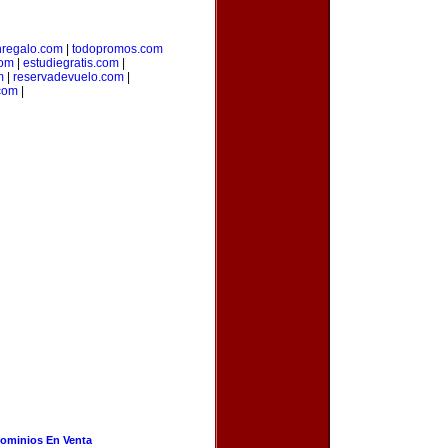
regalo.com
|
todopromos.com
com
|
estudiegratis.com
|
m
|
reservadevuelo.com
|
com
|
ominios En Venta