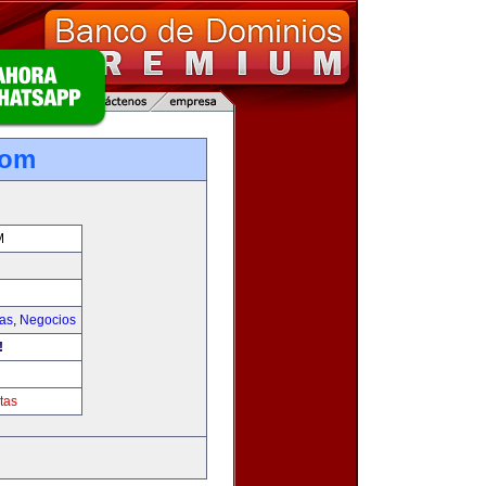
com
M
ias
,
Negocios
!
tas