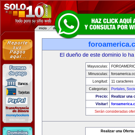
foroamerica.
El dueño de este dominio lo ha
Mayusculas:
FOROAMERI
Minusculas:
foroamerica.c
Longitud:
11 caracteres
Categorias:
Portales
,
Soci
Precio:
Realizar una o
Visitar!
foroamerica.
Serán consideradas ofer
Realizar una Oferta