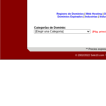
Registro de Dominios
|
Web Hosting
|
D
Dominios Expirados
|
Industrias
|
Indu
Categorías de Dominio:
[Pág. princi
** Precios expre
© 2002/2022 Solo10.com