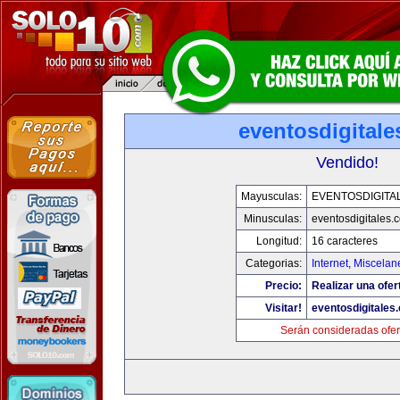
eventosdigital
Vendido!
Mayusculas:
EVENTOSDIGITA
Minusculas:
eventosdigitales.
Longitud:
16 caracteres
Categorias:
Internet
,
Miscelane
Precio:
Realizar una ofer
Visitar!
eventosdigitales
Serán consideradas ofer