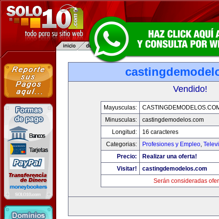
castingdemodel
Vendido!
Mayusculas:
CASTINGDEMODELOS.CO
Minusculas:
castingdemodelos.com
Longitud:
16 caracteres
Categorias:
Profesiones y Empleo
,
Telev
Precio:
Realizar una oferta!
Visitar!
castingdemodelos.com
Serán consideradas ofer