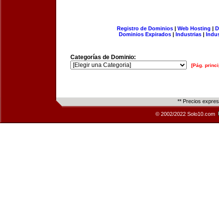
Registro de Dominios
|
Web Hosting
|
D
Dominios Expirados
|
Industrias
|
Indu
Categorías de Dominio:
[Pág. princi
** Precios expre
© 2002/2022 Solo10.com