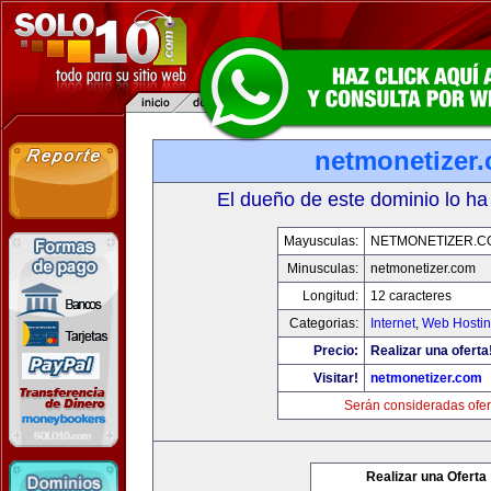
netmonetizer
El dueño de este dominio lo ha
Mayusculas:
NETMONETIZER.C
Minusculas:
netmonetizer.com
Longitud:
12 caracteres
Categorias:
Internet
,
Web Hostin
Precio:
Realizar una oferta
Visitar!
netmonetizer.com
Serán consideradas ofer
Realizar una Oferta