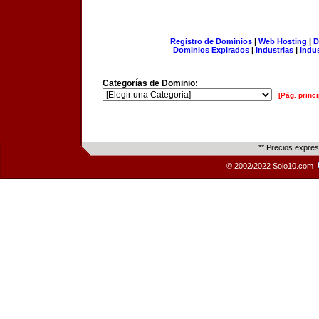
Registro de Dominios
|
Web Hosting
|
D
Dominios Expirados
|
Industrias
|
Indu
Categorías de Dominio:
[Pág. princi
** Precios expre
© 2002/2022 Solo10.com