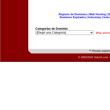
Registro de Dominios
|
Web Hosting
|
D
Dominios Expirados
|
Industrias
|
Indu
Categorías de Dominio:
[Pág. princi
** Precios expre
© 2002/2022 Solo10.com