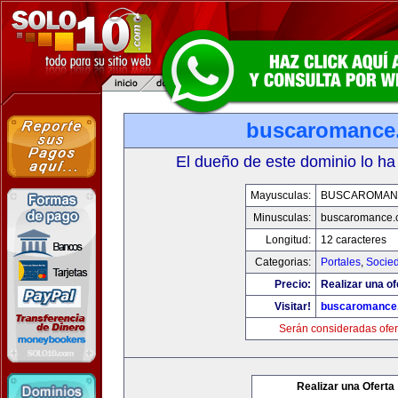
buscaromance
El dueño de este dominio lo ha
Mayusculas:
BUSCAROMAN
Minusculas:
buscaromance.
Longitud:
12 caracteres
Categorias:
Portales
,
Socie
Precio:
Realizar una of
Visitar!
buscaromance
Serán consideradas ofer
Realizar una Oferta