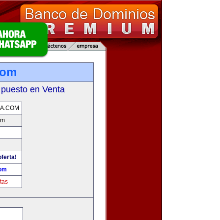
com
 puesto en Venta
A.COM
om
oferta!
com
tas