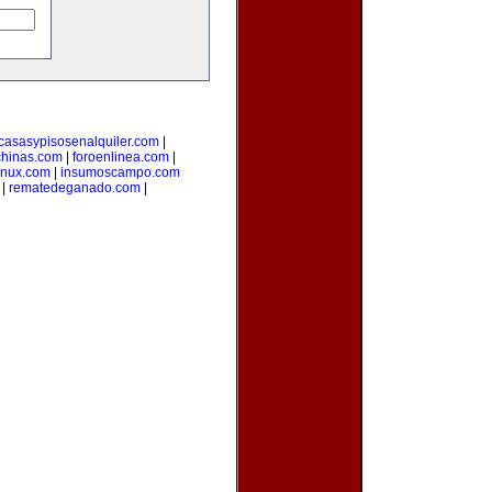
casasypisosenalquiler.com
|
hinas.com
|
foroenlinea.com
|
inux.com
|
insumoscampo.com
|
rematedeganado.com
|