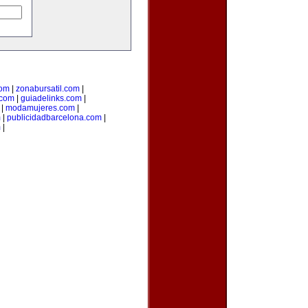
com
|
zonabursatil.com
|
.com
|
guiadelinks.com
|
|
modamujeres.com
|
m
|
publicidadbarcelona.com
|
m
|