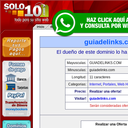
guiadelinks.
El dueño de este dominio lo ha
Mayusculas:
GUIADELINKS.COM
Minusculas:
guiadelinks.com
Longitud:
11 caracteres
Categorias:
Internet
,
Portales
,
Web Ho
Precio:
Realizar una oferta!
Visitar!
guiadelinks.com
Serán consideradas ofer
Realizar una Oferta