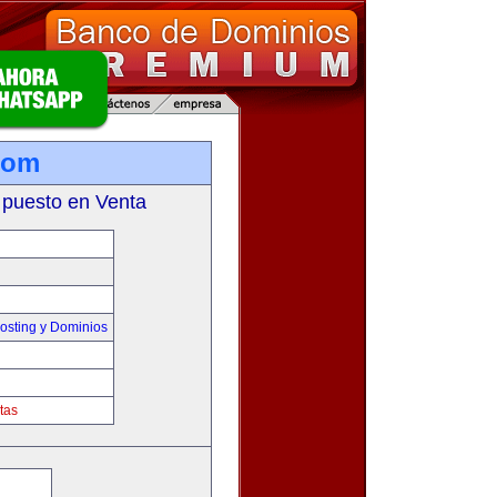
com
 puesto en Venta
sting y Dominios
tas