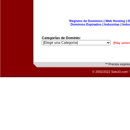
Registro de Dominios
|
Web Hosting
|
D
Dominios Expirados
|
Industrias
|
Indu
Categorías de Dominio:
[Pág. princi
** Precios expre
© 2002/2022 Solo10.com