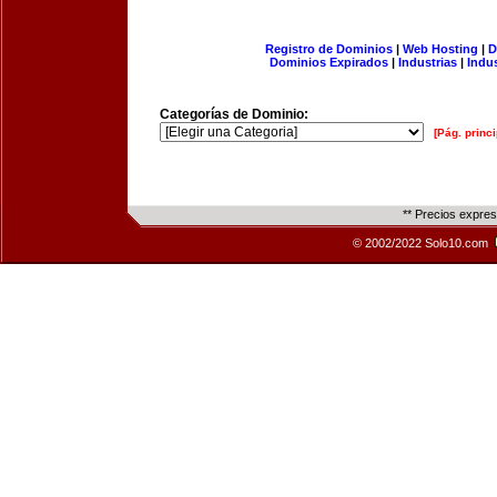
Registro de Dominios
|
Web Hosting
|
D
Dominios Expirados
|
Industrias
|
Indu
Categorías de Dominio:
[Pág. princi
** Precios expre
© 2002/2022 Solo10.com