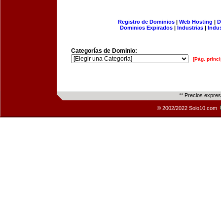
Registro de Dominios
|
Web Hosting
|
D
Dominios Expirados
|
Industrias
|
Indu
Categorías de Dominio:
[Pág. princi
** Precios expre
© 2002/2022 Solo10.com