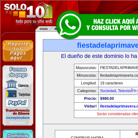
fiestadelaprimav
El dueño de este dominio lo ha
Mayusculas:
FIESTADELAPRIMAV
Minusculas:
fiestadelaprimavera.c
Longitud:
19 caracteres
Categorias:
Sociedad
,
TelevisiÃ³n
Precio:
$980.00
Visitar!
fiestadelaprimavera
Serán consideradas ofer
R