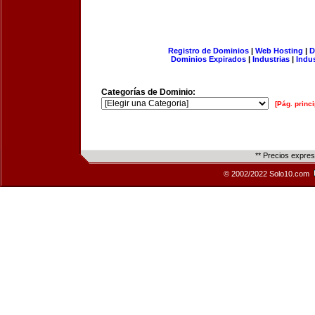
Registro de Dominios
|
Web Hosting
|
D
Dominios Expirados
|
Industrias
|
Indu
Categorías de Dominio:
[Pág. princi
** Precios expre
© 2002/2022 Solo10.com