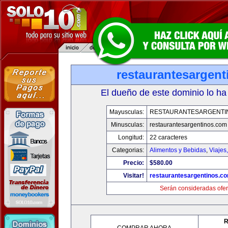
restaurantesargen
El dueño de este dominio lo ha
Mayusculas:
RESTAURANTESARGENTI
Minusculas:
restaurantesargentinos.com
Longitud:
22 caracteres
Categorias:
Alimentos y Bebidas
,
Viajes
Precio:
$580.00
Visitar!
restaurantesargentinos.c
Serán consideradas ofer
R