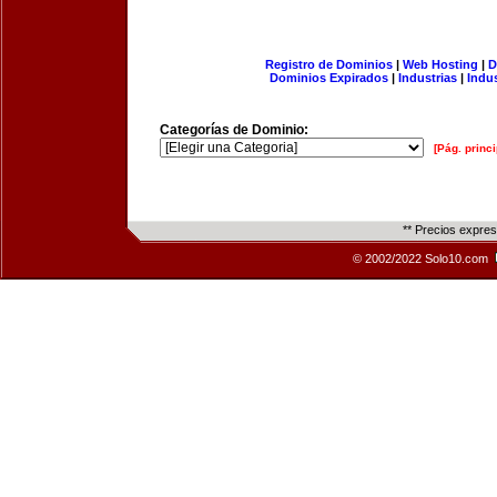
Registro de Dominios
|
Web Hosting
|
D
Dominios Expirados
|
Industrias
|
Indu
Categorías de Dominio:
[Pág. princi
** Precios expre
© 2002/2022 Solo10.com