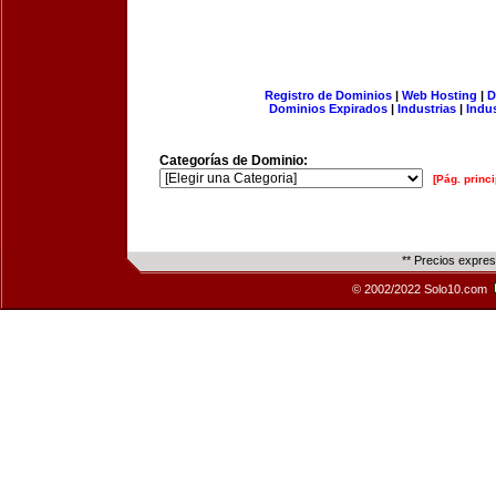
Registro de Dominios
|
Web Hosting
|
D
Dominios Expirados
|
Industrias
|
Indu
Categorías de Dominio:
[Pág. princi
** Precios expre
© 2002/2022 Solo10.com