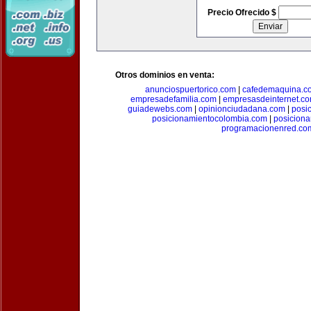
Precio Ofrecido $
Otros dominios en venta:
anunciospuertorico.com
|
cafedemaquina.c
empresadefamilia.com
|
empresasdeinternet.c
guiadewebs.com
|
opinionciudadana.com
|
posi
posicionamientocolombia.com
|
posicion
programacionenred.co