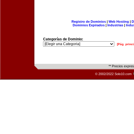
Registro de Dominios
|
Web Hosting
|
D
Dominios Expirados
|
Industrias
|
Indu
Categorías de Dominio:
[Pág. princi
** Precios expre
© 2002/2022 Solo10.com