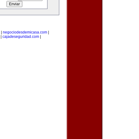
|
negociodesdemicasa.com
|
|
cajadeseguridad.com
|