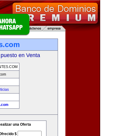
es.com
 puesto en Venta
NTES.COM
.com
ticias
s.com
ealizar una Oferta
Ofrecido $