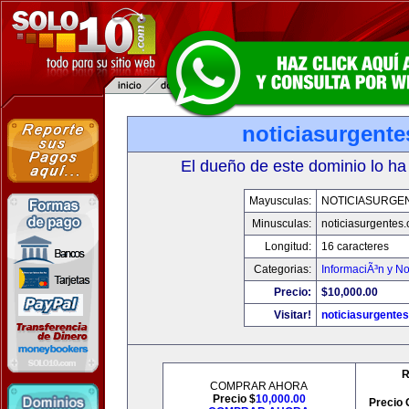
noticiasurgent
El dueño de este dominio lo ha
Mayusculas:
NOTICIASURGE
Minusculas:
noticiasurgentes
Longitud:
16 caracteres
Categorias:
InformaciÃ³n y No
Precio:
$10,000.00
Visitar!
noticiasurgente
R
COMPRAR AHORA
Precio $
10,000.00
Precio 