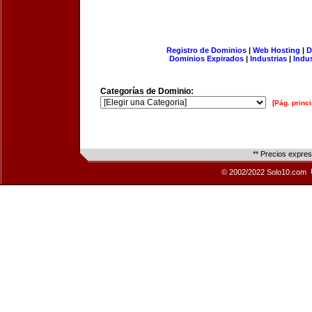
Registro de Dominios
|
Web Hosting
|
D
Dominios Expirados
|
Industrias
|
Indu
Categorías de Dominio:
[Pág. princi
** Precios expre
© 2002/2022 Solo10.com