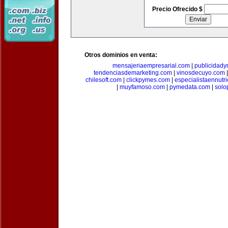
Precio Ofrecido $
Otros dominios en venta:
mensajeriaempresarial.com
|
publicidad
tendenciasdemarketing.com
|
vinosdecuyo.com
chilesoft.com
|
clickpymes.com
|
especialistaennutr
|
muyfamoso.com
|
pymedata.com
|
solo