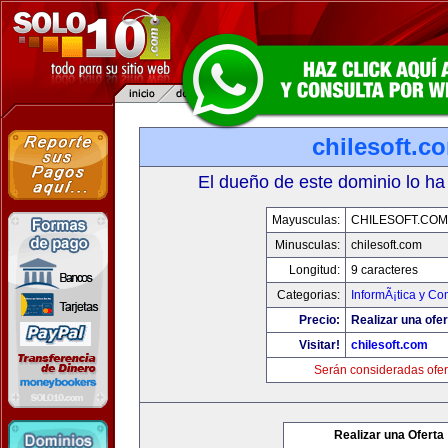
chilesoft.c
El dueño de este dominio lo ha
Mayusculas:
CHILESOFT.COM
Minusculas:
chilesoft.com
Longitud:
9 caracteres
Categorias:
InformÃ¡tica y C
Precio:
Realizar una ofer
Visitar!
chilesoft.com
Serán consideradas ofer
Realizar una Oferta