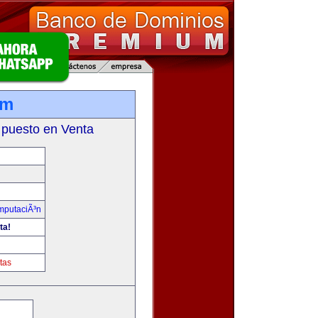
om
 puesto en Venta
omputaciÃ³n
ta!
tas