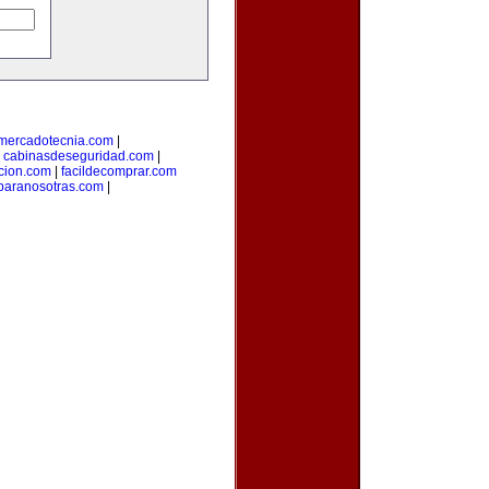
ymercadotecnia.com
|
|
cabinasdeseguridad.com
|
icion.com
|
facildecomprar.com
paranosotras.com
|