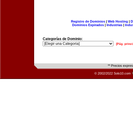
Registro de Dominios
|
Web Hosting
|
D
Dominios Expirados
|
Industrias
|
Indu
Categorías de Dominio:
[Pág. princi
** Precios expre
© 2002/2022 Solo10.com