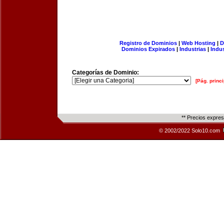
Registro de Dominios
|
Web Hosting
|
D
Dominios Expirados
|
Industrias
|
Indu
Categorías de Dominio:
[Pág. princi
** Precios expre
© 2002/2022 Solo10.com