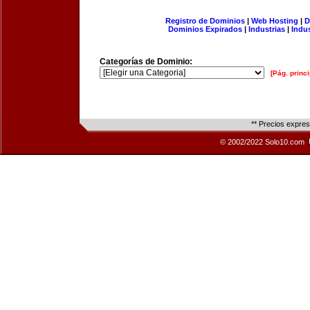
Registro de Dominios
|
Web Hosting
|
D
Dominios Expirados
|
Industrias
|
Indu
Categorías de Dominio:
[Pág. princi
** Precios expre
© 2002/2022 Solo10.com