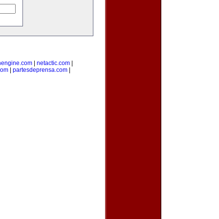
nengine.com
|
netactic.com
|
com
|
partesdeprensa.com
|