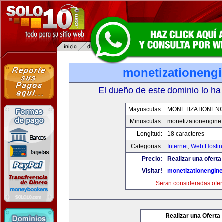
monetizationeng
El dueño de este dominio lo ha
Mayusculas:
MONETIZATIONEN
Minusculas:
monetizationengine
Longitud:
18 caracteres
Categorias:
Internet
,
Web Hostin
Precio:
Realizar una oferta
Visitar!
monetizationengin
Serán consideradas ofer
Realizar una Oferta