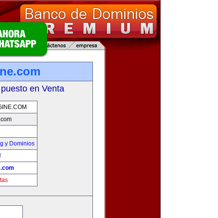
ine.com
 puesto en Venta
GINE.COM
.com
g y Dominios
!
e.com
tas