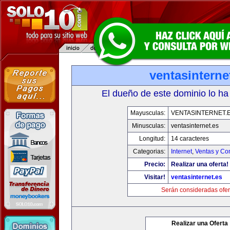
ventasinterne
El dueño de este dominio lo ha
Mayusculas:
VENTASINTERNET.
Minusculas:
ventasinternet.es
Longitud:
14 caracteres
Categorias:
Internet
,
Ventas y Co
Precio:
Realizar una oferta!
Visitar!
ventasinternet.es
Serán consideradas ofer
Realizar una Oferta