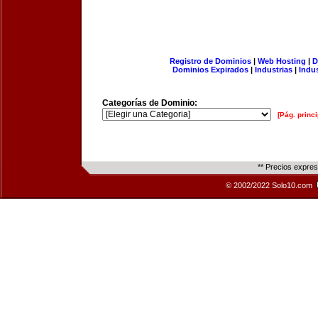
Registro de Dominios
|
Web Hosting
|
D
Dominios Expirados
|
Industrias
|
Indu
Categorías de Dominio:
[Pág. princi
** Precios expre
© 2002/2022 Solo10.com