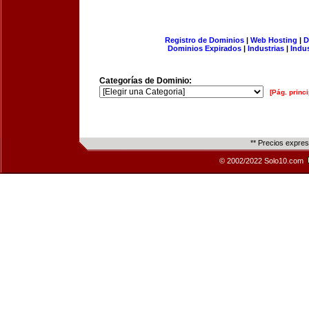
Registro de Dominios
|
Web Hosting
|
D
Dominios Expirados
|
Industrias
|
Indu
Categorías de Dominio:
[Pág. princi
** Precios expre
© 2002/2022 Solo10.com