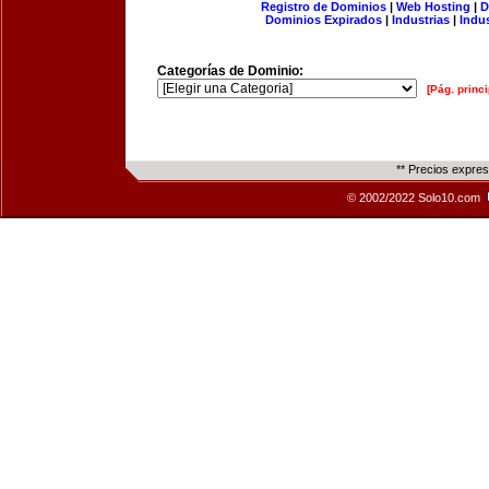
Registro de Dominios
|
Web Hosting
|
D
Dominios Expirados
|
Industrias
|
Indu
Categorías de Dominio:
[Pág. princi
** Precios expre
© 2002/2022 Solo10.com