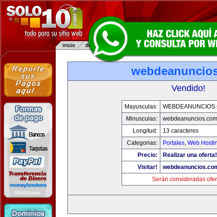
webdeanuncio
Vendido!
Mayusculas:
WEBDEANUNCIOS
Minusculas:
webdeanuncios.co
Longitud:
13 caracteres
Categorias:
Portales
,
Web Hostin
Precio:
Realizar una oferta!
Visitar!
webdeanuncios.co
Serán consideradas ofer